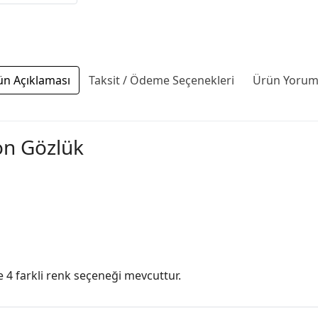
ün Açıklaması
Taksit / Ödeme Seçenekleri
Ürün Yoruml
on Gözlük
 4 farkli renk seçeneği mevcuttur.