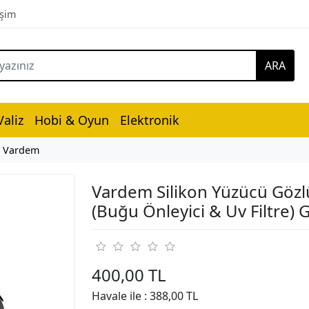
işim
ARA
aliz
Hobi & Oyun
Elektronik
Vardem
Vardem Silikon Yüzücü Göz
(Buğu Önleyici & Uv Filtre)
400,00 TL
Havale ile :
388,00 TL