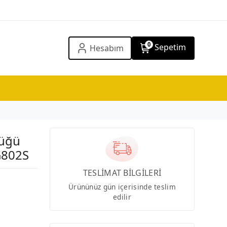
0
Sepetim
Hesabım
lüğü
 G802S
TESLİMAT BİLGİLERİ
Ürününüz gün içerisinde teslim
edilir