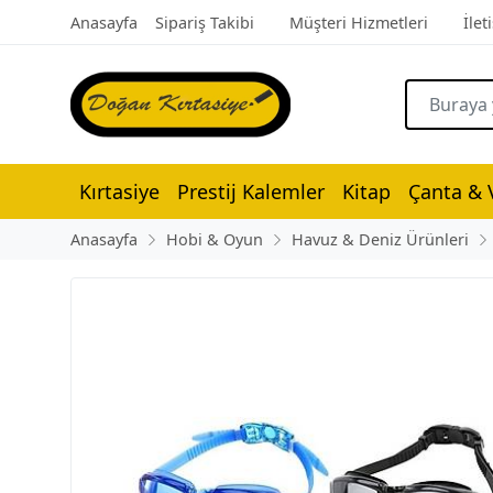
Anasayfa
Sipariş Takibi
Müşteri Hizmetleri
İlet
Kırtasiye
Prestij Kalemler
Kitap
Çanta & V
Anasayfa
Hobi & Oyun
Havuz & Deniz Ürünleri