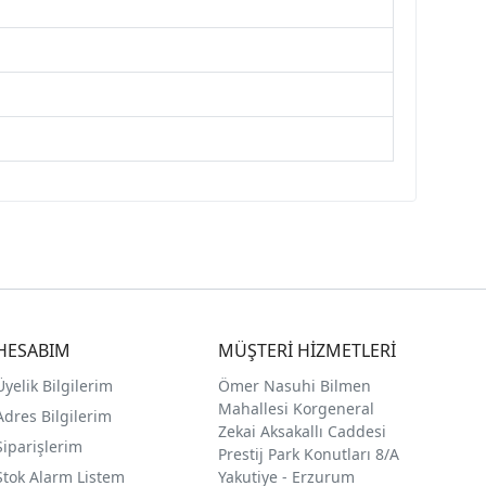
HESABIM
MÜŞTERİ HİZMETLERİ
Üyelik Bilgilerim
Ömer Nasuhi Bilmen
Mahallesi Korgeneral
Adres Bilgilerim
Zekai Aksakallı Caddesi
Siparişlerim
Prestij Park Konutları 8/A
Stok Alarm Listem
Yakutiye - Erzurum