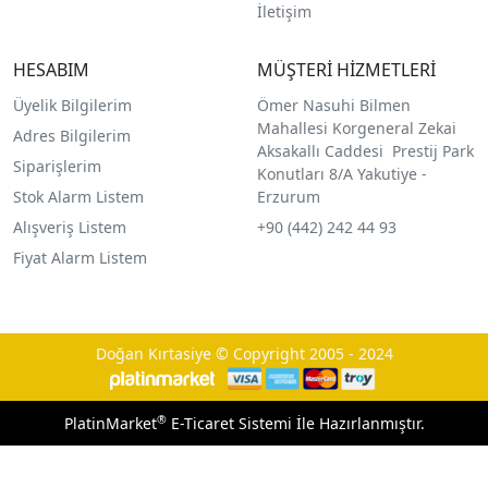
İletişim
HESABIM
MÜŞTERİ HİZMETLERİ
Üyelik Bilgilerim
Ömer Nasuhi Bilmen
Mahallesi Korgeneral Zekai
Adres Bilgilerim
Aksakallı Caddesi Prestij Park
Siparişlerim
Konutları 8/A Yakutiye -
Stok Alarm Listem
Erzurum
Alışveriş Listem
+90 (442) 242 44 93
Fiyat Alarm Listem
Doğan Kırtasiye © Copyright 2005 - 2024
®
PlatinMarket
E-Ticaret Sistemi
İle Hazırlanmıştır.