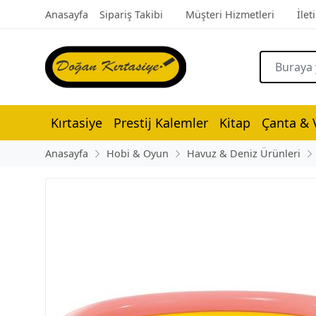
Anasayfa
Sipariş Takibi
Müşteri Hizmetleri
İlet
Kırtasiye
Prestij Kalemler
Kitap
Çanta & V
Anasayfa
Hobi & Oyun
Havuz & Deniz Ürünleri