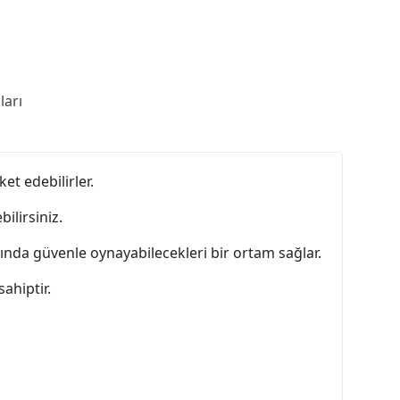
arı
et edebilirler.
ilirsiniz.
tında güvenle oynayabilecekleri bir ortam sağlar.
ahiptir.