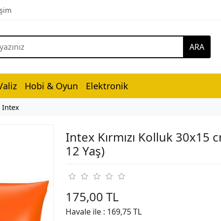
işim
ARA
aliz
Hobi & Oyun
Elektronik
Intex
Intex Kırmızı Kolluk 30x15 c
12 Yaş)
175,00 TL
Havale ile :
169,75 TL