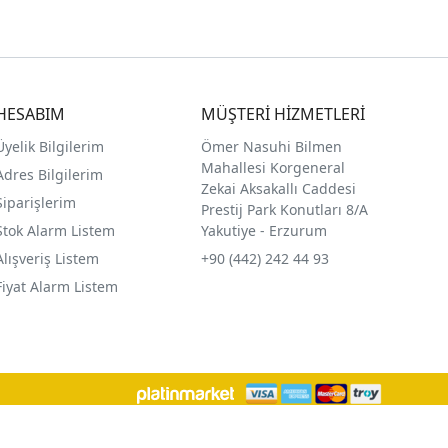
HESABIM
MÜŞTERİ HİZMETLERİ
Üyelik Bilgilerim
Ömer Nasuhi Bilmen
Mahallesi Korgeneral
Adres Bilgilerim
Zekai Aksakallı Caddesi
Siparişlerim
Prestij Park Konutları 8/A
Stok Alarm Listem
Yakutiye - Erzurum
Alışveriş Listem
+90 (442) 242 44 93
Fiyat Alarm Listem