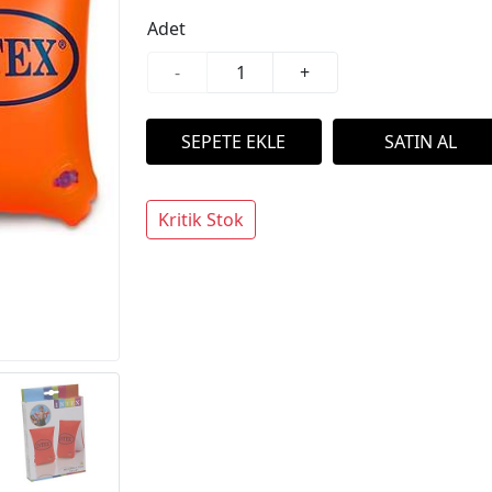
Adet
-
+
Kritik Stok