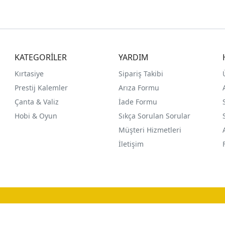
KATEGORİLER
YARDIM
Kırtasiye
Sipariş Takibi
Prestij Kalemler
Arıza Formu
Çanta & Valiz
İade Formu
Hobi & Oyun
Sıkça Sorulan Sorular
Müşteri Hizmetleri
İletişim
®
PlatinMarket
E-Ticaret Sistemi
İle Hazırlanmıştır.