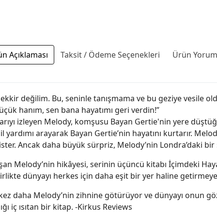
ün Açıklaması
Taksit / Ödeme Seçenekleri
Ürün Yoruml
ekkir değilim. Bu, seninle tanışmama ve bu geziye vesile old
 küçük hanım, sen bana hayatımı geri verdin!”
arıyı izleyen Melody, komşusu Bayan Gertie'nin yere düştüğ
l yardımı arayarak Bayan Gertie’nin hayatını kurtarır. Melo
 ister. Ancak daha büyük sürpriz, Melody’nin Londra’daki b
uşan Melody’nin hikâyesi, serinin üçüncü kitabı İçimdeki Ha
rlikte dünyayı herkes için daha eşit bir yer haline getirmeye 
bir kez daha Melody’nin zihnine götürüyor ve dünyayı onun g
ğı iç ısıtan bir kitap. -Kirkus Reviews