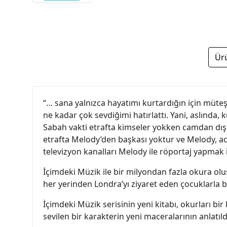
Ür
“… sana yalnızca hayatımı kurtardığın için müteş
ne kadar çok sevdiğimi hatırlattı. Yani, aslında,
Sabah vakti etrafta kimseler yokken camdan dış
etrafta Melody’den başkası yoktur ve Melody, aci
televizyon kanalları Melody ile röportaj yapmak
İçimdeki Müzik ile bir milyondan fazla okura ol
her yerinden Londra’yı ziyaret eden çocuklarla bi
İçimdeki Müzik serisinin yeni kitabı, okurları 
sevilen bir karakterin yeni maceralarının anlatıldı