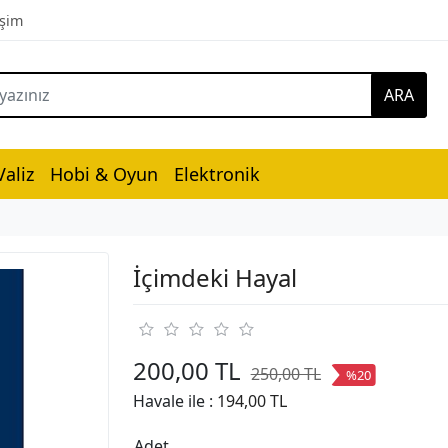
işim
ARA
aliz
Hobi & Oyun
Elektronik
İçimdeki Hayal
200,00 TL
250,00 TL
%20
Havale ile :
194,00 TL
Adet